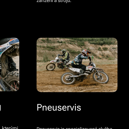
zařízení a strojů.
g
Pneuservis
, kterými
Pneuservis je specializovaná služba