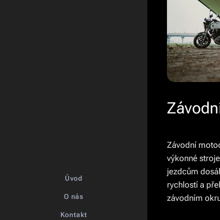
Závodn
Závodní motocy
výkonné stroje
jezdcům dosá
Úvod
rychlostí a př
O nás
závodním okr
Kontakt