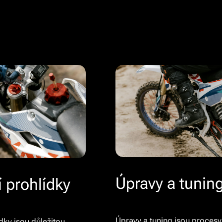
Úpravy a tunin
í prohlídky
Úpravy a tuning jsou procesy
ídky jsou důležitou