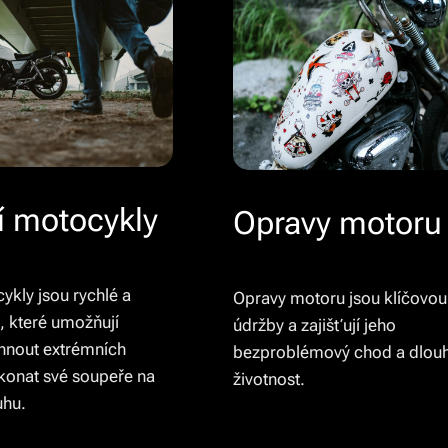
í motocykly
Opravy motoru
kly jsou rychlé a
Opravy motoru jsou klíčovou
, které umožňují
údržby a zajišťují jeho
hnout extrémních
bezproblémový chod a dlou
ekonat své soupeře na
životnost.
uhu.